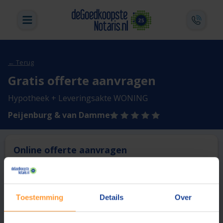
← Terug
Gratis offerte aanvragen
Hypotheek + Leveringsakte WONING
Peijenburg & van Damme
Online offerte aanvragen
Deze notaris biedt momenteel niet de mogelijkheid online
een offerte aan te vragen.
Toestemming
Details
Over
Vergelijk en bespaar
1