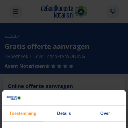
← Terug
Gratis offerte aanvragen
Hypotheek + Leveringsakte WONING
Axent Notarissen
Online offerte aanvragen
Deze notaris biedt momenteel niet de mogelijkheid online
een offerte aan te vragen.
Toestemming
Details
Over
Vergelijk en bespaar
1