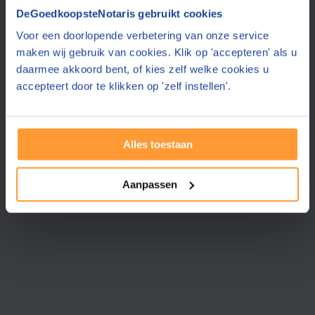
Vraag een offerte aan bij een andere notaris in de buurt
DeGoedkoopsteNotaris gebruikt cookies
Voor een doorlopende verbetering van onze service
Hulst
(17 km)
Notaris van Goethem
maken wij gebruik van cookies. Klik op 'accepteren' als u
8.1
(11 reviews)
daarmee akkoord bent, of kies zelf welke cookies u
accepteert door te klikken op 'zelf instellen'.
Verder »
GRATIS & VRIJBLIJVEND
Alles toestaan
Aanpassen