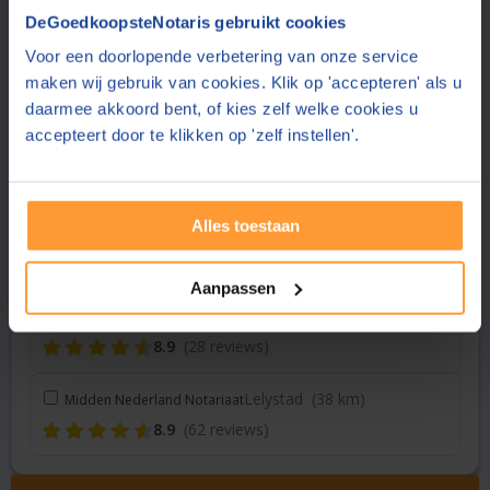
Vraag een offerte aan bij een andere notaris in de buurt
DeGoedkoopsteNotaris gebruikt cookies
Voor een doorlopende verbetering van onze service
Bunschoten
(9 km)
Notariaat Eemmeer
maken wij gebruik van cookies. Klik op 'accepteren' als u
8.7
(216 reviews)
daarmee akkoord bent, of kies zelf welke cookies u
accepteert door te klikken op 'zelf instellen'.
Utrecht
(20 km)
Duo Notariaat
9.2
(138 reviews)
Alles toestaan
Wageningen
(33 km)
Smit & Moormann Notariaat
8.6
(34 reviews)
Aanpassen
Amsterdam
(37 km)
Dudok van Heel Notariaat
8.9
(28 reviews)
Lelystad
(38 km)
Midden Nederland Notariaat
8.9
(62 reviews)