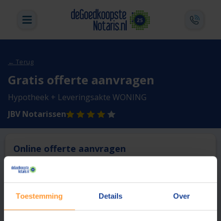
← Terug
Gratis offerte aanvragen
Hypotheek + Leveringsakte WONING
JBV Notarissen
Online offerte aanvragen
Deze notaris biedt momenteel niet de mogelijkheid online
een offerte aan te vragen.
Toestemming
Details
Over
Vergelijk en bespaar
1