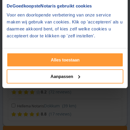
Vraag een offerte aan bij een andere notaris in de buurt
DeGoedkoopsteNotaris gebruikt cookies
Voor een doorlopende verbetering van onze service
Sneek
(< 1 km)
Elan Notarissen
maken wij gebruik van cookies. Klik op 'accepteren' als u
8.7
(166 reviews)
daarmee akkoord bent, of kies zelf welke cookies u
accepteert door te klikken op 'zelf instellen'.
Sneek
(< 1 km)
Rientjes Notariaat
9.1
(9 reviews)
Alles toestaan
Heerenveen
(20 km)
Mulder Notaris
9.0
(105 reviews)
Aanpassen
Drachten
(31 km)
Yvon Notariaat BV
8.2
(72 reviews)
Dokkum
(39 km)
Hellema Notaris
8.8
(17 reviews)