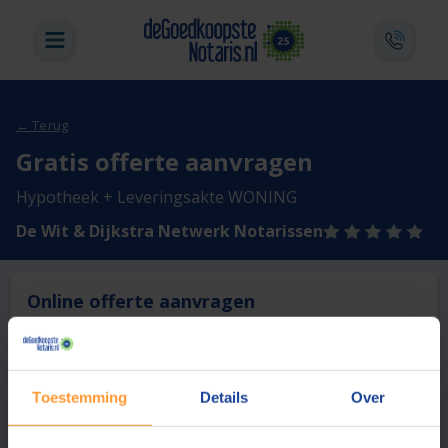
← Terug
Gratis offerte aanvragen
Hypotheek + Leveringsakte WONING
De Wit & Dijkstra Netwerk Notarissen
Online offerte aanvragen
Deze notaris biedt momenteel niet de mogelijkheid online
een offerte aan te vragen.
Toestemming
Details
Over
Vergelijk en bespaar
1