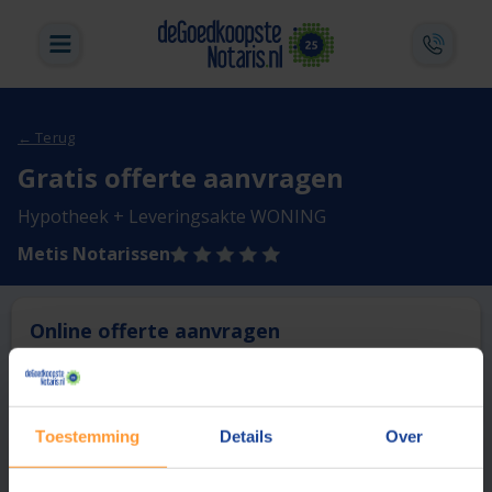
← Terug
Gratis offerte aanvragen
Hypotheek + Leveringsakte WONING
Metis Notarissen
Online offerte aanvragen
Deze notaris biedt momenteel niet de mogelijkheid online
een offerte aan te vragen.
Toestemming
Details
Over
Vergelijk en bespaar
1