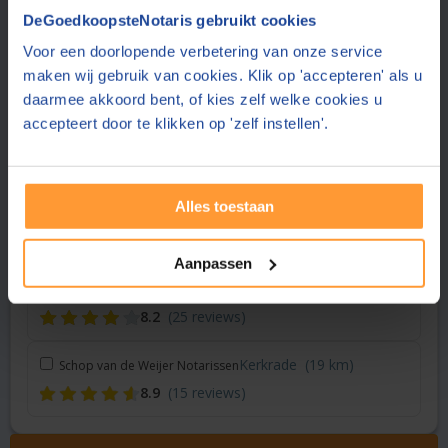
Vraag een offerte aan bij een andere notaris in de buurt
DeGoedkoopsteNotaris gebruikt cookies
Voor een doorlopende verbetering van onze service
Echt
(8 km)
Notariskantoor Piek
maken wij gebruik van cookies. Klik op 'accepteren' als u
8.2
(25 reviews)
daarmee akkoord bent, of kies zelf welke cookies u
accepteert door te klikken op 'zelf instellen'.
Schinnen
(9 km)
NH-Notaris
9.2
(10 reviews)
Alles toestaan
Brunssum
(9 km)
Zuidervaart & Tammenga Notaris
9.2
(248 reviews)
Aanpassen
Echt
(11 km)
AKTIE Notaris Zuid-Limburg
8.2
(25 reviews)
Kerkrade
(19 km)
Schop van de Weijer Notarissen
8.9
(15 reviews)