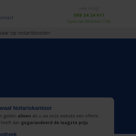
Hulp nodig?
088 24 24 611
ontact
Open van 09:00 tot 17:00
aar op notariskosten
aal Notariskantoor
en gelden
alleen
als u via onze website een offerte
 heeft dan
gegarandeerd de laagste prijs
.
potheek