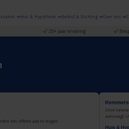
iezaken
Huis & Hypotheek
Bedrijf & Stichting
Over ons
C
25+ jaar ervaring
Besp
n
Remmersw
Deze tariev
aanvraagt. U
line een offerte aan te vragen.
Huis & Hy