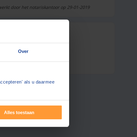
werkt door het notariskantoor op 29-01-2019
 notaris
Over
accepteren' als u daarmee
Alles toestaan