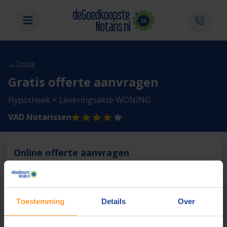
← Terug
Gratis offerte aanvragen
Hypotheek + Leveringsakte WONING
VAD Notarissen
Online offerte aanvragen
Deze notaris biedt momenteel niet de mogelijkheid online
een offerte aan te vragen.
Toestemming
Details
Over
Vergelijk en bespaar
1