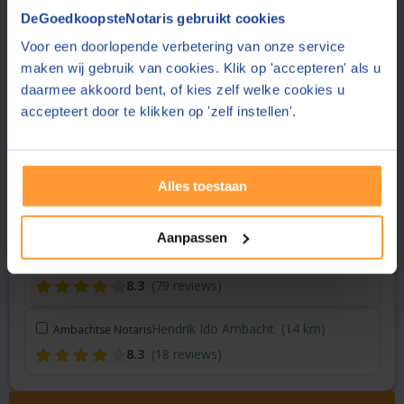
Vraag een offerte aan bij een andere notaris in de buurt
DeGoedkoopsteNotaris gebruikt cookies
Voor een doorlopende verbetering van onze service
Rotterdam
(4 km)
PlasBossinade Notarissen
maken wij gebruik van cookies. Klik op 'accepteren' als u
8.8
(330 reviews)
daarmee akkoord bent, of kies zelf welke cookies u
accepteert door te klikken op 'zelf instellen'.
Rotterdam
(4 km)
Notariskantoor Vermeul
8.8
(232 reviews)
Alles toestaan
Rotterdam
(5 km)
010NOTARIS
8.7
(454 reviews)
Aanpassen
Delft
(11 km)
Notariskantoor Zuijdgeest
8.3
(79 reviews)
Hendrik Ido Ambacht
(14 km)
Ambachtse Notaris
8.3
(18 reviews)