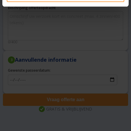
Beschrijving offerteopdracht
0/400
Aanvullende informatie
3
Gewenste passeerdatum:
Vraag offerte aan
GRATIS & VRIJBLIJVEND