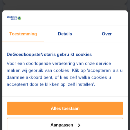
Uw gegevens
2
Aanhef
Achternaam
Toestemming
Details
Over
E-mailadres
DeGoedkoopsteNotaris gebruikt cookies
Voor een doorlopende verbetering van onze service
De notaris stuurt de offerte aan dit e-mailadres
maken wij gebruik van cookies. Klik op 'accepteren' als u
Telefoonnummer
daarmee akkoord bent, of kies zelf welke cookies u
accepteert door te klikken op 'zelf instellen'.
Uw telefoonnummer delen wij alleen met de notaris
Postcode
Alles toestaan
Plaats
Aanpassen