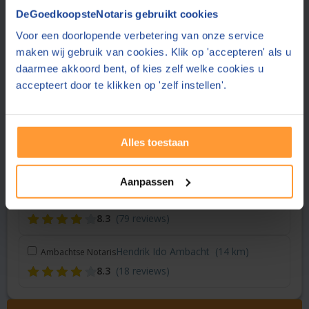
Vraag een offerte aan bij een andere notaris in de buurt
DeGoedkoopsteNotaris gebruikt cookies
Voor een doorlopende verbetering van onze service
Rotterdam
(4 km)
PlasBossinade Notarissen
maken wij gebruik van cookies. Klik op 'accepteren' als u
8.8
(330 reviews)
daarmee akkoord bent, of kies zelf welke cookies u
accepteert door te klikken op 'zelf instellen'.
Rotterdam
(4 km)
Notariskantoor Vermeul
8.8
(232 reviews)
Alles toestaan
Rotterdam
(5 km)
010NOTARIS
8.7
(454 reviews)
Aanpassen
Delft
(11 km)
Notariskantoor Zuijdgeest
8.3
(79 reviews)
Hendrik Ido Ambacht
(14 km)
Ambachtse Notaris
8.3
(18 reviews)