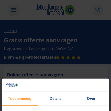
← Terug
Gratis offerte aanvragen
Hypotheek + Leveringsakte WONING
Blom & Pijpers Notarissen
Online offerte aanvragen
Deze notaris biedt momenteel niet de mogelijkheid online
een offerte aan te vragen.
Toestemming
Details
Over
Vergelijk en bespaar
1