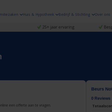
miliezaken
Huis & Hypotheek
Bedrijf & Stichting
Over ons
25+ jaar ervaring
Besp
n
Beurs Not
0 Reviews
line een offerte aan te vragen.
Totaalscor