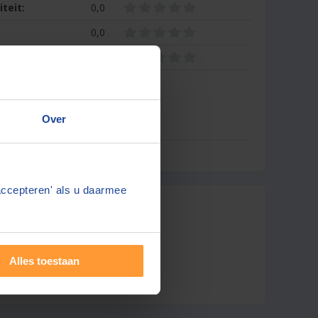
iteit:
0,0
0,0
0,0
ls eerste een review
Over
accepteren' als u daarmee
 notaris
Alles toestaan