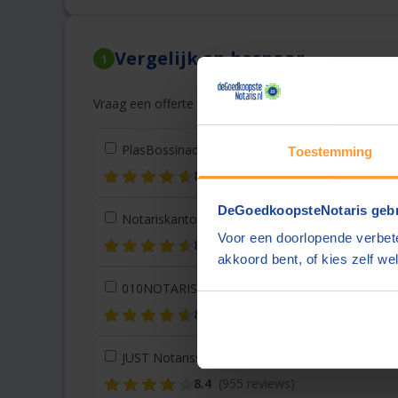
Vergelijk en bespaar
1
Vraag een offerte aan bij een andere notaris in de bu
PlasBossinade Notarissen
Rotterdam
(4 km)
Toestemming
8.8
(330 reviews)
DeGoedkoopsteNotaris gebr
Notariskantoor Vermeul
Rotterdam
(4 km)
Voor een doorlopende verbete
8.8
(232 reviews)
akkoord bent, of kies zelf wel
010NOTARIS
Rotterdam
(5 km)
8.7
(454 reviews)
JUST Notarissen
Zoetermeer
(14 km)
8.4
(955 reviews)