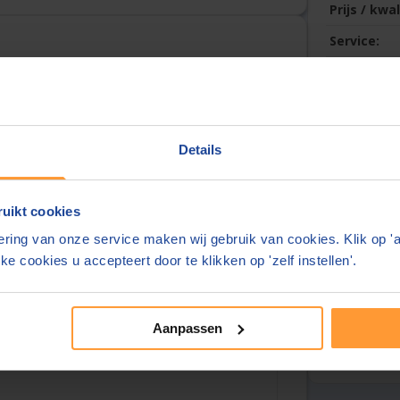
Prijs / kwal
Service:
Snelheid:
urt
Schrijf a
Details
uikt cookies
ring van onze service maken wij gebruik van cookies. Klik op '
ke cookies u accepteert door te klikken op 'zelf instellen'.
Over deze
Overzicht
Tarieven
Aanpassen
Reviews