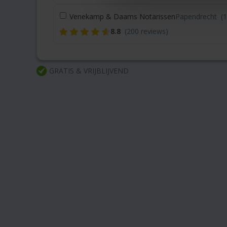
Venekamp & Daams Notarissen
Papendrecht
(
8.8
(200 reviews)
GRATIS & VRIJBLIJVEND