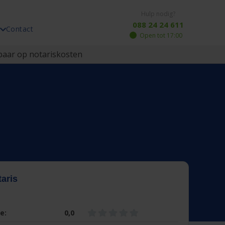
Hulp nodig?
088 24 24 611
Contact
Open tot 17:00
aar op notariskosten
aris
e:
0,0