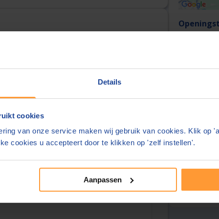
Openingst
Maandag t/
urt
Kantoorin
Adres:
Details
uikt cookies
m)
ring van onze service maken wij gebruik van cookies. Klik op '
Over deze
ke cookies u accepteert door te klikken op 'zelf instellen'.
Overzicht
)
Tarieven
Aanpassen
Reviews