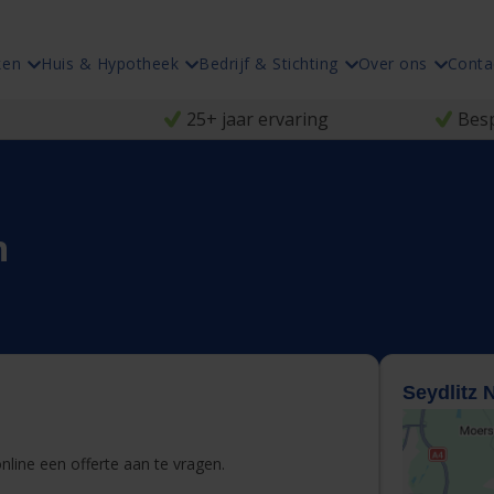
ken
Huis & Hypotheek
Bedrijf & Stichting
Over ons
Conta
25+ jaar ervaring
Besp
n
Seydlitz 
line een offerte aan te vragen.