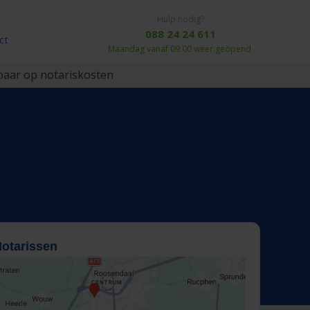
Hulp nodig?
088 24 24 611
ct
Maandag vanaf 09:00 weer geopend
aar op notariskosten
Notarissen