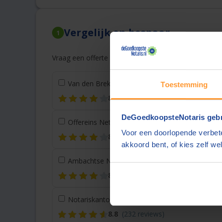
Vergelijk en bespaar
1
Vraag een offerte aan bij een andere notaris in de bu
Van den Brekel Notariaat
Breda
(25 km)
Toestemming
8.4
(126 reviews)
DeGoedkoopsteNotaris gebr
Offereins Netwerk Notarissen
Oosterhout
(30 k
Voor een doorlopende verbete
8.4
(32 reviews)
akkoord bent, of kies zelf wel
Ambachtse Notaris
Hendrik Ido Ambacht
(38 km
8.3
(18 reviews)
Notariskantoor Vermeul
Rotterdam
(39 km)
8.8
(232 reviews)