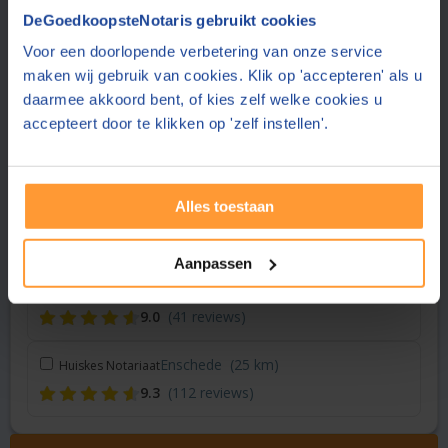
Vraag een offerte aan bij een andere notaris in de buurt
DeGoedkoopsteNotaris gebruikt cookies
Voor een doorlopende verbetering van onze service
Goor
(9 km)
Hof Notarissen
maken wij gebruik van cookies. Klik op 'accepteren' als u
9.3
(1136 reviews)
daarmee akkoord bent, of kies zelf welke cookies u
accepteert door te klikken op 'zelf instellen'.
Vriezenveen
(13 km)
Noaber notarissen
9.1
(43 reviews)
Alles toestaan
Vriezenveen
(15 km)
Hof Notarissen
9.3
(1136 reviews)
Aanpassen
Borne
(16 km)
Notariskantoor Scherfke
9.0
(41 reviews)
Enschede
(25 km)
Huiskes Notariaat
9.3
(112 reviews)