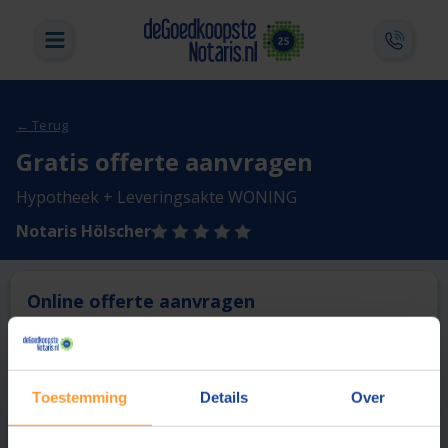
← Terug
Gratis offerte aanvragen
Hypotheek + Leveringsakte WONING
Notaris Hölscher
Online offerte aanvragen
Deze notaris biedt momenteel niet de mogelijkheid online
een offerte aan te vragen.
Toestemming
Details
Over
Vergelijk en bespaar
1