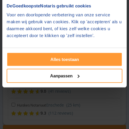
Vraag een offerte aan bij een andere notaris in de buurt
DeGoedkoopsteNotaris gebruikt cookies
Voor een doorlopende verbetering van onze service
Goor
(9 km)
Hof Notarissen
maken wij gebruik van cookies. Klik op 'accepteren' als u
9.3
(1136 reviews)
daarmee akkoord bent, of kies zelf welke cookies u
accepteert door te klikken op 'zelf instellen'.
Vriezenveen
(13 km)
Noaber notarissen
9.1
(43 reviews)
Alles toestaan
Vriezenveen
(15 km)
Hof Notarissen
9.3
(1136 reviews)
Aanpassen
Borne
(16 km)
Notariskantoor Scherfke
9.0
(41 reviews)
Enschede
(25 km)
Huiskes Notariaat
9.3
(112 reviews)