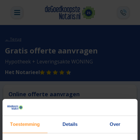
← Terug
Gratis offerte aanvragen
Hypotheek + Leveringsakte WONING
Het Notarieel
Online offerte aanvragen
Deze notaris biedt momenteel niet de mogelijkheid online
een offerte aan te vragen.
Toestemming
Details
Over
Vergelijk en bespaar
1