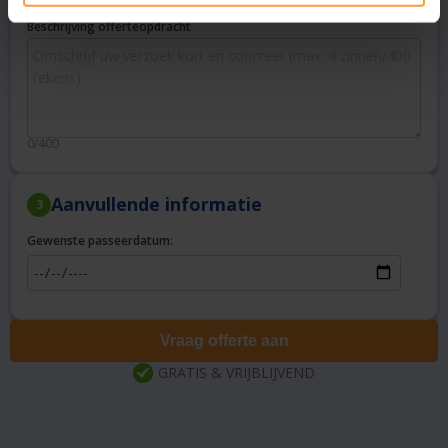
Beschrijving offerteopdracht
0/400
Aanvullende informatie
3
Gewenste passeerdatum:
Vraag offerte aan
GRATIS & VRIJBLIJVEND