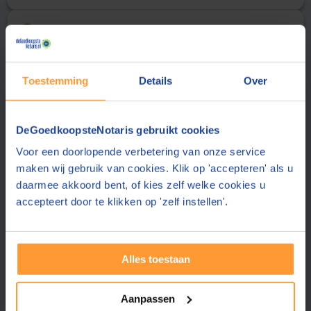
Uw gegevens
2
Aanhef
Achternaam
Toestemming
Details
Over
E-mailadres
DeGoedkoopsteNotaris gebruikt cookies
Voor een doorlopende verbetering van onze service
De notaris stuurt de offerte aan dit e-mailadres
maken wij gebruik van cookies. Klik op 'accepteren' als u
Telefoonnummer
daarmee akkoord bent, of kies zelf welke cookies u
accepteert door te klikken op 'zelf instellen'.
Uw telefoonnummer delen wij alleen met de notaris
Postcode
Alles toestaan
Plaats
Aanpassen