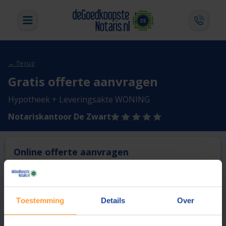
← Terug
Gratis offerte aanvragen
Hypotheek + Leveringsakte WONING
Notariskantoor De Zwart
Online offerte aanvragen
Deze notaris biedt momenteel niet de mogelijkheid online
een offerte aan te vragen.
Toestemming
Details
Over
Vergelijk en bespaar
1