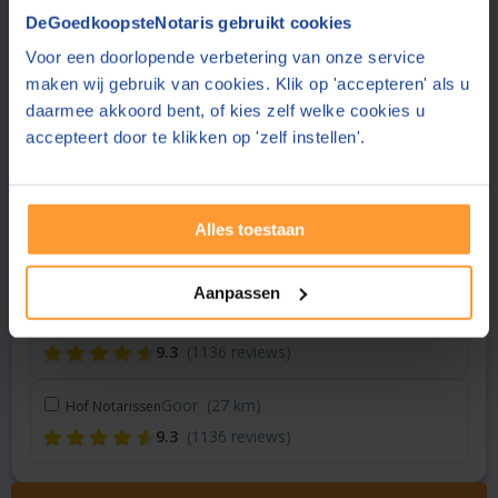
Vraag een offerte aan bij een andere notaris in de buurt
DeGoedkoopsteNotaris gebruikt cookies
Voor een doorlopende verbetering van onze service
Zwolle
(18 km)
Hoekstra & Partners Notarissen
maken wij gebruik van cookies. Klik op 'accepteren' als u
8.8
(283 reviews)
daarmee akkoord bent, of kies zelf welke cookies u
accepteert door te klikken op 'zelf instellen'.
Vaassen
(22 km)
Notariaat Ridderhof & Stelwagen
9.0
(869 reviews)
Alles toestaan
Vriezenveen
(25 km)
Noaber notarissen
9.1
(43 reviews)
Aanpassen
Vriezenveen
(26 km)
Hof Notarissen
9.3
(1136 reviews)
Goor
(27 km)
Hof Notarissen
9.3
(1136 reviews)