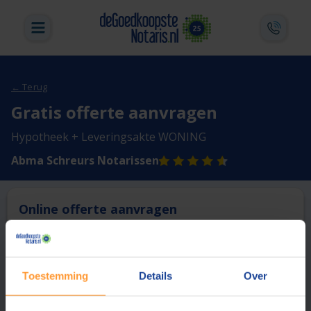
← Terug
Gratis offerte aanvragen
Hypotheek + Leveringsakte WONING
Abma Schreurs Notarissen
Online offerte aanvragen
Deze notaris biedt momenteel niet de mogelijkheid online
een offerte aan te vragen.
Toestemming
Details
Over
Vergelijk en bespaar
1