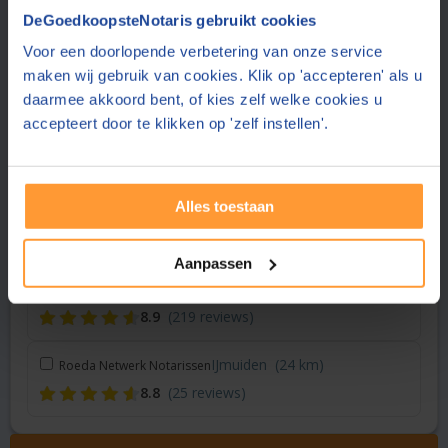
Vraag een offerte aan bij een andere notaris in de buurt
DeGoedkoopsteNotaris gebruikt cookies
Voor een doorlopende verbetering van onze service
Amsterdam
(18 km)
Notariskantoor Van Ligten
maken wij gebruik van cookies. Klik op 'accepteren' als u
8.0
(401 reviews)
daarmee akkoord bent, of kies zelf welke cookies u
accepteert door te klikken op 'zelf instellen'.
Heemskerk
(18 km)
Notariskantoor Lautenbach
8.3
(764 reviews)
Alles toestaan
Castricum
(20 km)
Notariskantoor Van Duin
9.1
(25 reviews)
Aanpassen
Almere
(24 km)
Notaris Unie
8.9
(219 reviews)
IJmuiden
(24 km)
Roeda Netwerk Notarissen
8.8
(25 reviews)