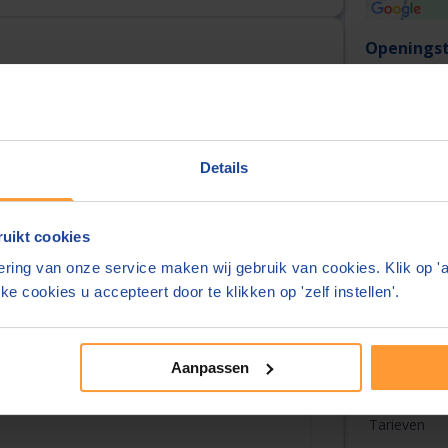
Openingst
Maandag t/
urt
Kantoorin
Adres:
Details
Actief sind
uikt cookies
m)
Notarieel 
ring van onze service maken wij gebruik van cookies. Klik op '
ke cookies u accepteert door te klikken op 'zelf instellen'.
Over deze
Aanpassen
Overzicht
Tarieven