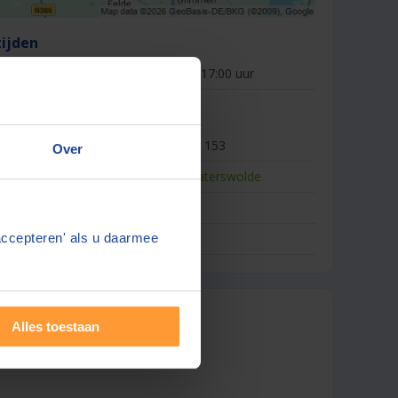
ijden
m vrijdag:
09:00 - 17:00 uur
formatie
Hoofdweg 153
Over
9765CB
Paterswolde
s:
-
werkterrein:
-
accepteren' als u daarmee
 notaris
Alles toestaan