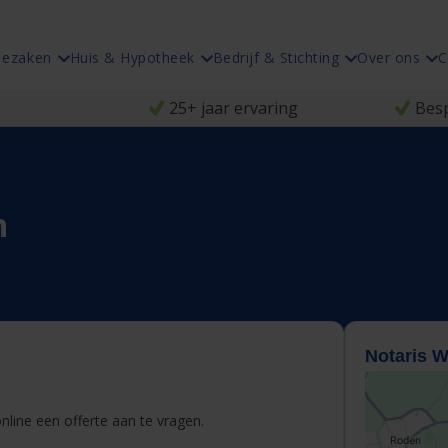
iezaken
Huis & Hypotheek
Bedrijf & Stichting
Over ons
C
25+ jaar ervaring
Besp
n
Notaris W
line een offerte aan te vragen.