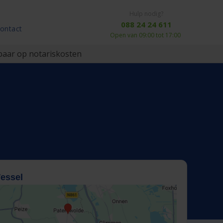
Hulp nodig?
088 24 24 611
ontact
Open van 09:00 tot 17:00
aar op notariskosten
essel