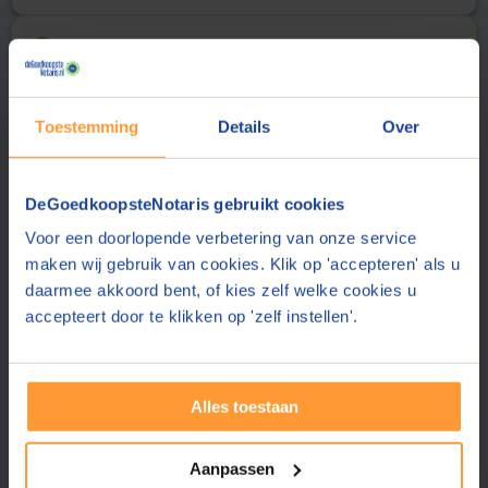
Uw gegevens
2
Aanhef
Achternaam
Toestemming
Details
Over
E-mailadres
DeGoedkoopsteNotaris gebruikt cookies
Voor een doorlopende verbetering van onze service
De notaris stuurt de offerte aan dit e-mailadres
maken wij gebruik van cookies. Klik op 'accepteren' als u
Telefoonnummer
daarmee akkoord bent, of kies zelf welke cookies u
accepteert door te klikken op 'zelf instellen'.
Uw telefoonnummer delen wij alleen met de notaris
Postcode
Alles toestaan
Plaats
Aanpassen