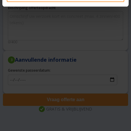
Beschrijving offerteopdracht
0/400
Aanvullende informatie
3
Gewenste passeerdatum:
Vraag offerte aan
GRATIS & VRIJBLIJVEND