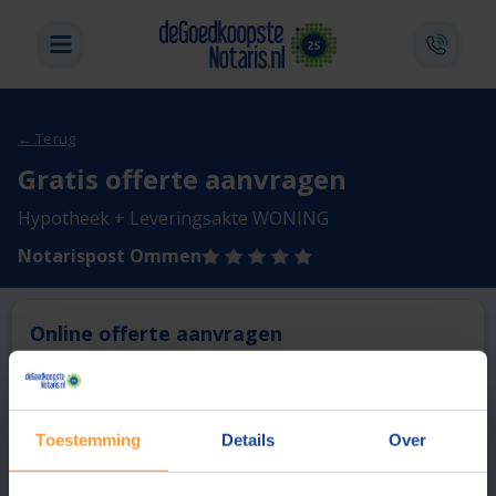
← Terug
Gratis offerte aanvragen
Hypotheek + Leveringsakte WONING
Notarispost Ommen
Online offerte aanvragen
Deze notaris biedt momenteel niet de mogelijkheid online
een offerte aan te vragen.
Toestemming
Details
Over
Vergelijk en bespaar
1