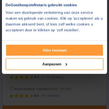
Vraag een offerte aan bij een andere notaris in de buurt
DeGoedkoopsteNotaris gebruikt cookies
Voor een doorlopende verbetering van onze service
Vriezenveen
(20 km)
Hof Notarissen
maken wij gebruik van cookies. Klik op 'accepteren' als u
9.3
(1136 reviews)
daarmee akkoord bent, of kies zelf welke cookies u
accepteert door te klikken op 'zelf instellen'.
Vriezenveen
(20 km)
Noaber notarissen
9.1
(43 reviews)
Alles toestaan
Zwolle
(23 km)
Hoekstra & Partners Notarissen
8.8
(283 reviews)
Aanpassen
Goor
(33 km)
Hof Notarissen
9.3
(1136 reviews)
Borne
(34 km)
Notariskantoor Scherfke
9.0
(41 reviews)