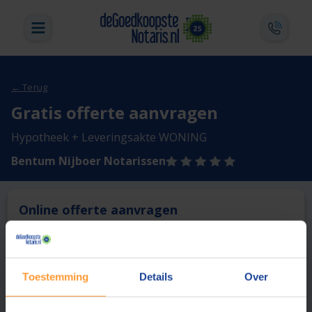
← Terug
Gratis offerte aanvragen
Hypotheek + Leveringsakte WONING
Bentum Nijboer Notarissen
Online offerte aanvragen
Deze notaris biedt momenteel niet de mogelijkheid online
een offerte aan te vragen.
Toestemming
Details
Over
Vergelijk en bespaar
1