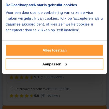
Vraag een offerte aan bij een andere notaris in de buurt
DeGoedkoopsteNotaris gebruikt cookies
Voor een doorlopende verbetering van onze service
Vriezenveen
(20 km)
Hof Notarissen
maken wij gebruik van cookies. Klik op 'accepteren' als u
9.3
(1136 reviews)
daarmee akkoord bent, of kies zelf welke cookies u
accepteert door te klikken op 'zelf instellen'.
Vriezenveen
(20 km)
Noaber notarissen
9.1
(43 reviews)
Alles toestaan
Zwolle
(23 km)
Hoekstra & Partners Notarissen
8.8
(283 reviews)
Aanpassen
Goor
(33 km)
Hof Notarissen
9.3
(1136 reviews)
Borne
(34 km)
Notariskantoor Scherfke
9.0
(41 reviews)