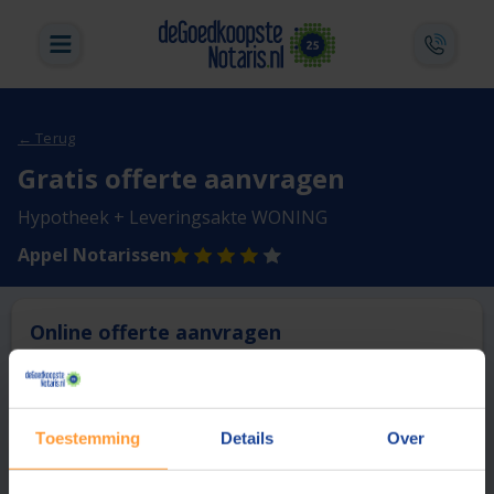
← Terug
Gratis offerte aanvragen
Hypotheek + Leveringsakte WONING
Appel Notarissen
Online offerte aanvragen
Deze notaris biedt momenteel niet de mogelijkheid online
een offerte aan te vragen.
Toestemming
Details
Over
Vergelijk en bespaar
1