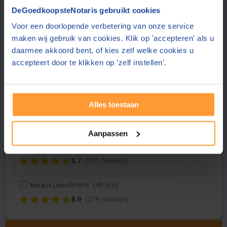
Vraag een offerte aan bij een andere notaris in de buurt
DeGoedkoopsteNotaris gebruikt cookies
Voor een doorlopende verbetering van onze service
Heemskerk
(23 km)
Notariskantoor Lautenbach
maken wij gebruik van cookies. Klik op 'accepteren' als u
8.3
(764 reviews)
daarmee akkoord bent, of kies zelf welke cookies u
accepteert door te klikken op 'zelf instellen'.
Amsterdam
(36 km)
Dudok van Heel Notariaat
8.9
(28 reviews)
Alles toestaan
Amsterdam
(36 km)
Notariskantoor Van Ligten
8.0
(401 reviews)
Aanpassen
Haarlem
(37 km)
Hussain Van der Putt notariaat
8.7
(161 reviews)
Almere
(40 km)
Notaris Unie
8.9
(219 reviews)