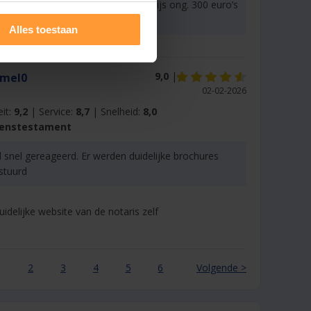
ar krachtig! In mijn dorp was de prijs ong. 300 euro’s
. Vandaar mijn. keus.
Alles toestaan
9,0
|
rmel0
02-02-2026
eit:
9,2
| Service:
8,7
| Snelheid:
8,0
evenstestament
 snel gereageerd. Er werden duidelijke brochures
tuurd
idelijke website van de notaris zelf
1
2
3
4
5
6
Volgende >