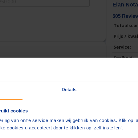
Elan Nota
505 Revie
Totaalscor
Prijs / kwal
Service:
Snelheid:
Schrijf 
Details
lefoonnummer
Diny Stal
uikt cookies
Prijs / Kwalit
ring van onze service maken wij gebruik van cookies. Klik op '
elefoonnummer delen wij alleen met de notaris
Akte:
Prima!
ke cookies u accepteert door te klikken op 'zelf instellen'.
ats