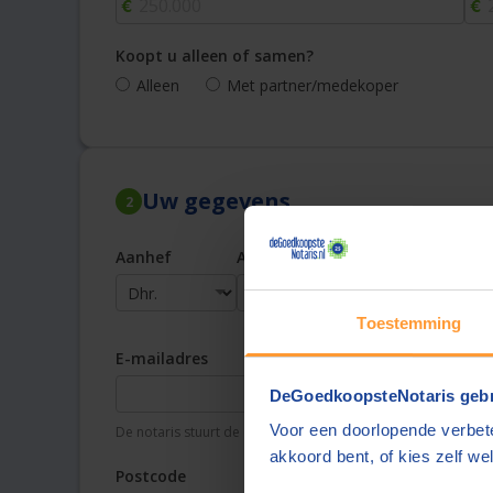
Koopt u alleen of samen?
Alleen
Met partner/medekoper
Uw gegevens
2
Aanhef
Achternaam
Toestemming
E-mailadres
Te
DeGoedkoopsteNotaris gebr
Voor een doorlopende verbete
De notaris stuurt de offerte aan dit e-mailadres
Uw t
akkoord bent, of kies zelf wel
Postcode
Pla