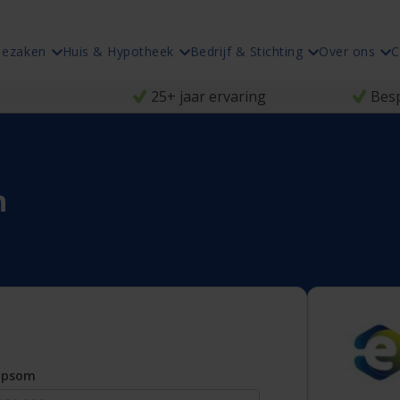
iezaken
Huis & Hypotheek
Bedrijf & Stichting
Over ons
C
25+ jaar ervaring
Besp
n
opsom