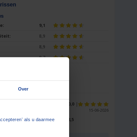
rissen
ws
e:
9,1
iteit:
8,9
8,9
8,7
een review
Over
10,0
|
lmann, Bunschoten
15-06-2026
eit:
10,0
| Service:
10,0
| Snelheid:
8,5
accepteren' als u daarmee