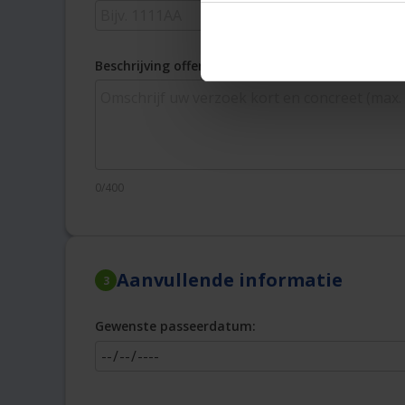
Beschrijving offerteopdracht
0/400
Aanvullende informatie
3
Gewenste passeerdatum: