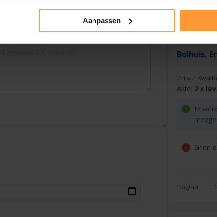
Kort ma
duurder
Aanpassen
Bolhuis, E
Prijs / Kwalit
Akte:
2 x l
Er werd
meeges
Geen du
Pagina: