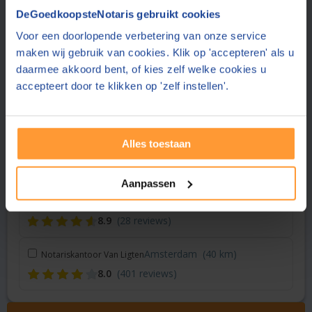
Vraag een offerte aan bij een andere notaris in de buurt
DeGoedkoopsteNotaris gebruikt cookies
Voor een doorlopende verbetering van onze service
Heemskerk
(22 km)
Notariskantoor Lautenbach
maken wij gebruik van cookies. Klik op 'accepteren' als u
8.3
(764 reviews)
daarmee akkoord bent, of kies zelf welke cookies u
accepteert door te klikken op 'zelf instellen'.
Assendelft
(23 km)
Notariskantoor Ten Brinke
9.1
(30 reviews)
Alles toestaan
IJmuiden
(31 km)
Roeda Netwerk Notarissen
8.8
(25 reviews)
Aanpassen
Amsterdam
(39 km)
Dudok van Heel Notariaat
8.9
(28 reviews)
Amsterdam
(40 km)
Notariskantoor Van Ligten
8.0
(401 reviews)