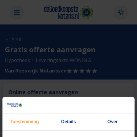
← Terug
Gratis offerte aanvragen
Hypotheek + Leveringsakte WONING
Van Reeuwijk Notarissen
Online offerte aanvragen
Deze notaris biedt momenteel niet de mogelijkheid online
een offerte aan te vragen.
Toestemming
Details
Over
Vergelijk en bespaar
1