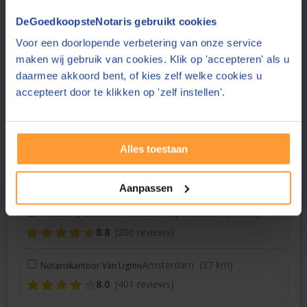
Vraag een offerte aan bij een andere notaris in de buurt
DeGoedkoopsteNotaris gebruikt cookies
Utrecht
(4 km)
Duo Notariaat
Voor een doorlopende verbetering van onze service
maken wij gebruik van cookies. Klik op 'accepteren' als u
9.2
(138 reviews)
daarmee akkoord bent, of kies zelf welke cookies u
accepteert door te klikken op 'zelf instellen'.
Van Leussen Van den Broek Notarissen
Molenaarsgraaf
(24 km)
8.9
(1297 reviews)
Alles toestaan
Bunschoten
(31 km)
Notariaat Eemmeer
8.7
(216 reviews)
Aanpassen
Papendrecht
(36 km)
Venekamp & Daams Notarissen
8.8
(200 reviews)
Amsterdam
(37 km)
Notariskantoor Van Ligten
8.0
(401 reviews)