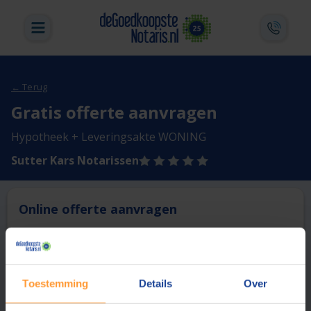
← Terug
Gratis offerte aanvragen
Hypotheek + Leveringsakte WONING
Sutter Kars Notarissen
Online offerte aanvragen
Deze notaris biedt momenteel niet de mogelijkheid online
een offerte aan te vragen.
Toestemming
Details
Over
Vergelijk en bespaar
1