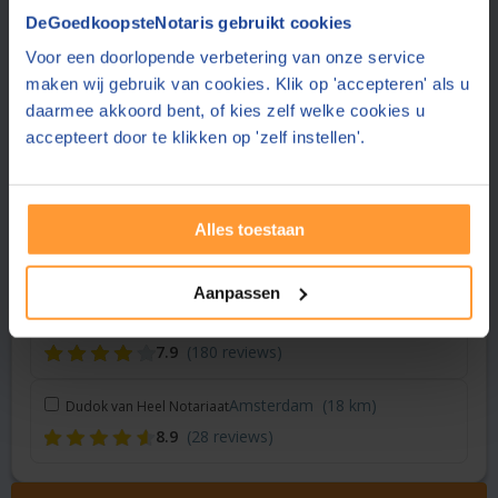
Vraag een offerte aan bij een andere notaris in de buurt
DeGoedkoopsteNotaris gebruikt cookies
Voor een doorlopende verbetering van onze service
Hoofddorp
(6 km)
Gopisingh Van Os Notarissen
maken wij gebruik van cookies. Klik op 'accepteren' als u
8.3
(158 reviews)
daarmee akkoord bent, of kies zelf welke cookies u
accepteert door te klikken op 'zelf instellen'.
Hoofddorp
(6 km)
De Boer Advies & Notariaat
8.5
(159 reviews)
Alles toestaan
Haarlem
(13 km)
Hussain Van der Putt notariaat
8.7
(161 reviews)
Aanpassen
Leiderdorp
(16 km)
Bakker & Neve Notarissen
7.9
(180 reviews)
Amsterdam
(18 km)
Dudok van Heel Notariaat
8.9
(28 reviews)