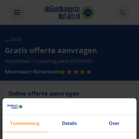
← Terug
Gratis offerte aanvragen
Hypotheek + Leveringsakte WONING
Meervaart Notarissen
Online offerte aanvragen
Deze notaris biedt momenteel niet de mogelijkheid online
een offerte aan te vragen.
Toestemming
Details
Over
Vergelijk en bespaar
1