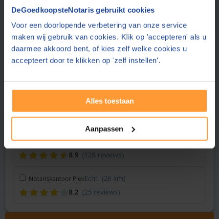
Vraag een offerte aan bij een andere notaris in de buurt
DeGoedkoopsteNotaris gebruikt cookies
Voor een doorlopende verbetering van onze service
Mierlo
(20 km)
Palm Huisman Notarissen
maken wij gebruik van cookies. Klik op 'accepteren' als u
8.7
(257 reviews)
daarmee akkoord bent, of kies zelf welke cookies u
accepteert door te klikken op 'zelf instellen'.
Echt
(23 km)
AKTIE Notaris Zuid-Limburg
8.2
(25 reviews)
Alles toestaan
Helmond
(23 km)
AKTIE Notaris Maas en Peelland
8.5
(23 reviews)
Aanpassen
Waalre
(25 km)
Van der Veer Notariaat
8.9
(128 reviews)
Echt
(26 km)
Notariskantoor Piek
8.2
(25 reviews)