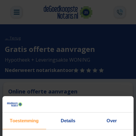
← Terug
Gratis offerte aanvragen
Hypotheek + Leveringsakte WONING
Nederweert notariskantoor
Online offerte aanvragen
Deze notaris biedt momenteel niet de mogelijkheid online
een offerte aan te vragen.
Toestemming
Details
Over
Vergelijk en bespaar
1