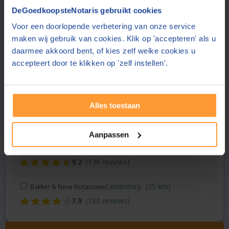
Vraag een offerte aan bij een andere notaris in de buurt
DeGoedkoopsteNotaris gebruikt cookies
Voor een doorlopende verbetering van onze service
Abcoude
(10 km)
Notariskantoor Derkman
maken wij gebruik van cookies. Klik op 'accepteren' als u
8.6
(25 reviews)
daarmee akkoord bent, of kies zelf welke cookies u
accepteert door te klikken op 'zelf instellen'.
Hoofddorp
(15 km)
Gopisingh Van Os Notarissen
8.3
(158 reviews)
Alles toestaan
Amsterdam
(17 km)
Notariskantoor Van Ligten
8.0
(401 reviews)
Aanpassen
Utrecht
(21 km)
Duo Notariaat
9.2
(138 reviews)
Leiderdorp
(25 km)
Bakker & Neve Notarissen
7.9
(180 reviews)