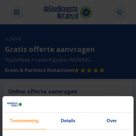
← Terug
Gratis offerte aanvragen
Hypotheek + Leveringsakte WONING
Kroes & Partners Notarissen
Online offerte aanvragen
Deze notaris biedt momenteel niet de mogelijkheid online
een offerte aan te vragen.
Toestemming
Details
Over
Vergelijk en bespaar
1