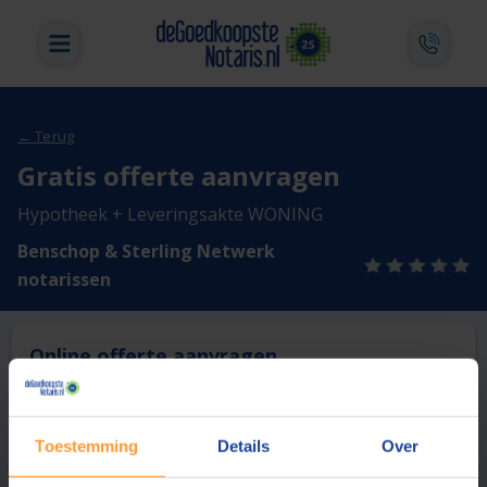
← Terug
Gratis offerte aanvragen
Hypotheek + Leveringsakte WONING
Benschop & Sterling Netwerk
notarissen
Online offerte aanvragen
Deze notaris biedt momenteel niet de mogelijkheid online
een offerte aan te vragen.
Toestemming
Details
Over
Vergelijk en bespaar
1