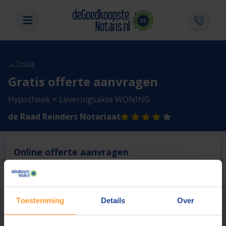
← Terug
Gratis offerte aanvragen
Hypotheek + Leveringsakte WONING
de Raad Reinders Notariaat
Online offerte aanvragen
Deze notaris biedt momenteel niet de mogelijkheid online
een offerte aan te vragen.
Toestemming
Details
Over
Vergelijk en bespaar
1