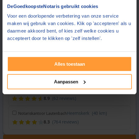
Vraag een offerte aan bij een andere notaris in de buurt
DeGoedkoopsteNotaris gebruikt cookies
Voor een doorlopende verbetering van onze service
Wieringerwerf
(10 km)
Welkers Notarissen
maken wij gebruik van cookies. Klik op 'accepteren' als u
(geen reviews)
daarmee akkoord bent, of kies zelf welke cookies u
accepteert door te klikken op 'zelf instellen'.
Assendelft
(39 km)
Notariskantoor Ten Brinke
9.1
(30 reviews)
Alles toestaan
Castricum
(39 km)
Notariskantoor Van Duin
9.1
(25 reviews)
Aanpassen
Lelystad
(40 km)
Midden Nederland Notariaat
8.9
(62 reviews)
Heemskerk
(40 km)
Notariskantoor Lautenbach
8.3
(764 reviews)