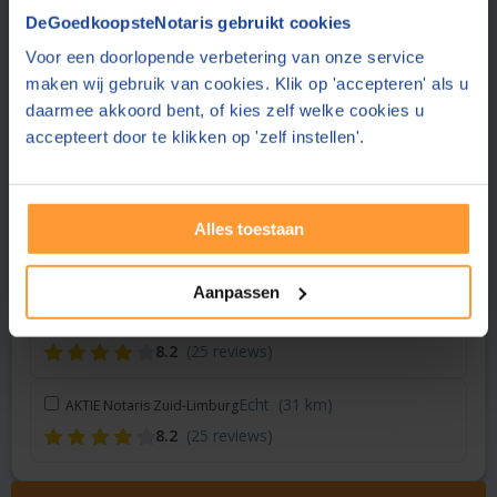
Vraag een offerte aan bij een andere notaris in de buurt
DeGoedkoopsteNotaris gebruikt cookies
Voor een doorlopende verbetering van onze service
Heerlen
(21 km)
Tomlow en Partners Notarissen
maken wij gebruik van cookies. Klik op 'accepteren' als u
9.1
(4 reviews)
daarmee akkoord bent, of kies zelf welke cookies u
accepteert door te klikken op 'zelf instellen'.
Brunssum
(22 km)
Zuidervaart & Tammenga Notaris
9.2
(248 reviews)
Alles toestaan
Kerkrade
(24 km)
Schop van de Weijer Notarissen
8.9
(15 reviews)
Aanpassen
Echt
(27 km)
Notariskantoor Piek
8.2
(25 reviews)
Echt
(31 km)
AKTIE Notaris Zuid-Limburg
8.2
(25 reviews)