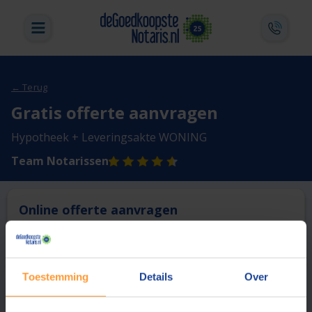
← Terug
Gratis offerte aanvragen
Hypotheek + Leveringsakte WONING
Team Notarissen
Online offerte aanvragen
Deze notaris biedt momenteel niet de mogelijkheid online
een offerte aan te vragen.
Toestemming
Details
Over
Vergelijk en bespaar
1