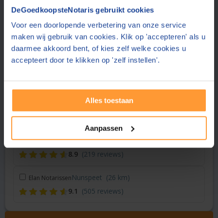
Vraag een offerte aan bij een andere notaris in de buurt
DeGoedkoopsteNotaris gebruikt cookies
Voor een doorlopende verbetering van onze service
Lelystad
(2 km)
Midden Nederland Notariaat
maken wij gebruik van cookies. Klik op 'accepteren' als u
8.9
(62 reviews)
daarmee akkoord bent, of kies zelf welke cookies u
accepteert door te klikken op 'zelf instellen'.
Dronten
(16 km)
DeNotarisvooru
8.8
(288 reviews)
Alles toestaan
Dronten
(16 km)
Flevium Notariaat
8.8
(288 reviews)
Aanpassen
Almere
(22 km)
Notaris Unie
8.9
(219 reviews)
Nunspeet
(26 km)
Elan Notarissen
9.1
(505 reviews)