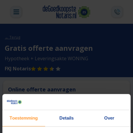
← Terug
Gratis offerte aanvragen
Hypotheek + Leveringsakte WONING
FKJ Notaris
Online offerte aanvragen
Deze notaris biedt momenteel niet de mogelijkheid online
een offerte aan te vragen.
Toestemming
Details
Over
Vergelijk en bespaar
1