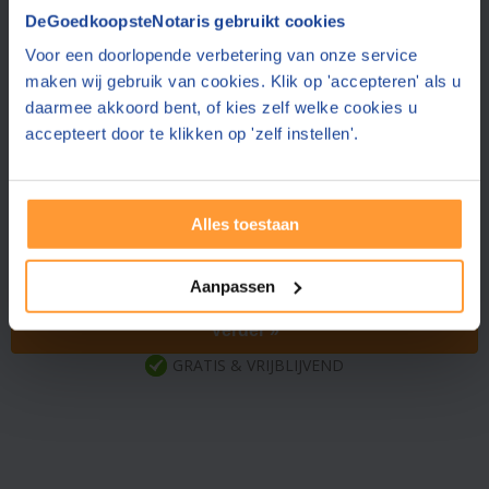
Vraag een offerte aan bij een andere notaris in de buurt
DeGoedkoopsteNotaris gebruikt cookies
Voor een doorlopende verbetering van onze service
Sneek
(13 km)
Rientjes Notariaat
maken wij gebruik van cookies. Klik op 'accepteren' als u
9.1
(9 reviews)
daarmee akkoord bent, of kies zelf welke cookies u
accepteert door te klikken op 'zelf instellen'.
Sneek
(13 km)
Elan Notarissen
8.7
(166 reviews)
Alles toestaan
Heerenveen
(25 km)
Mulder Notaris
9.0
(105 reviews)
Aanpassen
Verder »
GRATIS & VRIJBLIJVEND