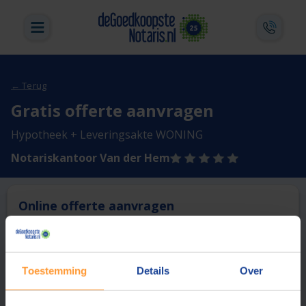
← Terug
Gratis offerte aanvragen
Hypotheek + Leveringsakte WONING
Notariskantoor Van der Hem
Online offerte aanvragen
Deze notaris biedt momenteel niet de mogelijkheid online
een offerte aan te vragen.
Toestemming
Details
Over
Vergelijk en bespaar
1