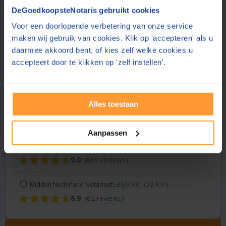
Vraag een offerte aan bij een andere notaris in de buurt
DeGoedkoopsteNotaris gebruikt cookies
Voor een doorlopende verbetering van onze service
Zwolle
(13 km)
Hoekstra & Partners Notarissen
maken wij gebruik van cookies. Klik op 'accepteren' als u
8.8
(283 reviews)
daarmee akkoord bent, of kies zelf welke cookies u
accepteert door te klikken op 'zelf instellen'.
Dronten
(15 km)
Flevium Notariaat
8.8
(288 reviews)
Alles toestaan
Nunspeet
(21 km)
Elan Notarissen
9.1
(505 reviews)
Aanpassen
Vaassen
(31 km)
Notariaat Ridderhof & Stelwagen
9.0
(869 reviews)
Lelystad
(32 km)
Midden Nederland Notariaat
8.9
(62 reviews)