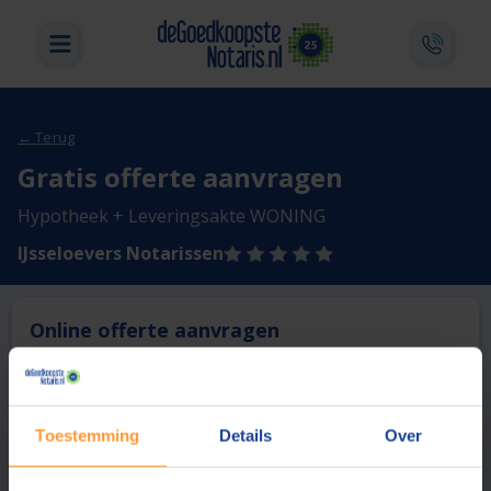
← Terug
Gratis offerte aanvragen
Hypotheek + Leveringsakte WONING
IJsseloevers Notarissen
Online offerte aanvragen
Deze notaris biedt momenteel niet de mogelijkheid online
een offerte aan te vragen.
Toestemming
Details
Over
Vergelijk en bespaar
1