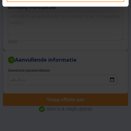
Beschrijving offerteopdracht
0/400
Aanvullende informatie
3
Gewenste passeerdatum:
Vraag offerte aan
GRATIS & VRIJBLIJVEND