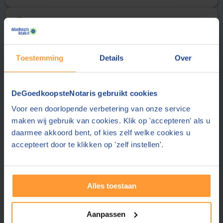
Uw gegevens
2
Aanhef
Achternaam
Toestemming
Details
Over
E-mailadres
DeGoedkoopsteNotaris gebruikt cookies
Voor een doorlopende verbetering van onze service
De notaris stuurt de offerte aan dit e-mailadres
maken wij gebruik van cookies. Klik op 'accepteren' als u
Telefoonnummer
daarmee akkoord bent, of kies zelf welke cookies u
accepteert door te klikken op 'zelf instellen'.
Uw telefoonnummer delen wij alleen met de notaris
Postcode
Alles toestaan
Plaats
Aanpassen