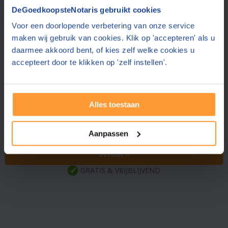
Vraag een offerte aan bij een andere notaris in de buurt
DeGoedkoopsteNotaris gebruikt cookies
Voor een doorlopende verbetering van onze service
Sneek
(28 km)
Elan Notarissen
maken wij gebruik van cookies. Klik op 'accepteren' als u
8.7
(166 reviews)
daarmee akkoord bent, of kies zelf welke cookies u
accepteert door te klikken op 'zelf instellen'.
Sneek
(28 km)
Rientjes Notariaat
9.1
(9 reviews)
Alles toestaan
Heerenveen
(29 km)
Mulder Notaris
9.0
(105 reviews)
Aanpassen
Verder »
GRATIS & VRIJBLIJVEND