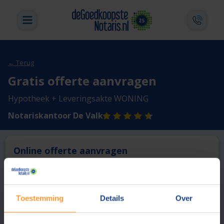
← Terug
Gratis offerte aanvragen
Hypotheek + Leveringsakte WONING
Notariskantoor De Valk
Online offerte aanvragen
Deze notaris biedt momenteel niet de mogelijkheid online
een offerte aan te vragen.
Toestemming
Details
Over
Vergelijk en bespaar
1