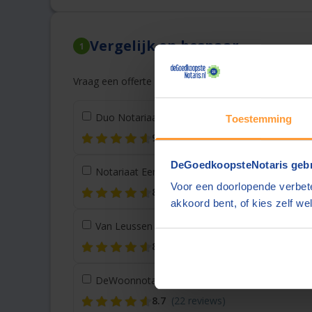
Vergelijk en bespaar
1
Vraag een offerte aan bij een andere notaris in de bu
Duo Notariaat
Utrecht
(7 km)
Toestemming
9.2
(138 reviews)
DeGoedkoopsteNotaris gebr
Notariaat Eemmeer
Bunschoten
(27 km)
Voor een doorlopende verbete
8.7
(216 reviews)
akkoord bent, of kies zelf wel
Van Leussen Van den Broek Notarissen
Molenaa
8.9
(1297 reviews)
DeWoonnotaris
Gouda
(32 km)
8.7
(22 reviews)