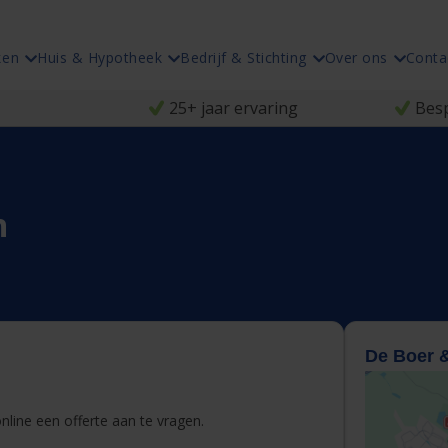
ken
Huis & Hypotheek
Bedrijf & Stichting
Over ons
Conta
25+ jaar ervaring
Besp
n
De Boer 
line een offerte aan te vragen.