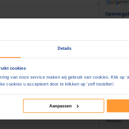
Openingst
Maandag t/
urt
Kantoorin
Adres:
Details
Talen:
uikt cookies
ring van onze service maken wij gebruik van cookies. Klik op '
ke cookies u accepteert door te klikken op 'zelf instellen'.
rsgraaf
(28 km)
Over deze
Overzicht
Aanpassen
Tarieven
Reviews