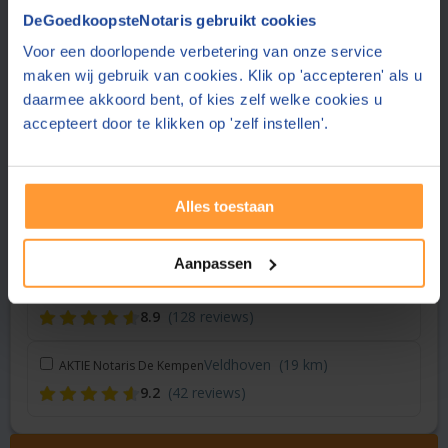
Vraag een offerte aan bij een andere notaris in de buurt
DeGoedkoopsteNotaris gebruikt cookies
Voor een doorlopende verbetering van onze service
Helmond
(2 km)
AKTIE Notaris Maas en Peelland
maken wij gebruik van cookies. Klik op 'accepteren' als u
8.5
(23 reviews)
daarmee akkoord bent, of kies zelf welke cookies u
accepteert door te klikken op 'zelf instellen'.
Mierlo
(5 km)
Palm Huisman Notarissen
8.7
(257 reviews)
Alles toestaan
Eindhoven
(12 km)
AKTIE Notaris Eindhoven
8.3
(170 reviews)
Aanpassen
Waalre
(18 km)
Van der Veer Notariaat
8.9
(128 reviews)
Veldhoven
(19 km)
AKTIE Notaris De Kempen
9.2
(42 reviews)