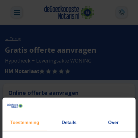
← Terug
Gratis offerte aanvragen
Hypotheek + Leveringsakte WONING
HM Notariaat
Online offerte aanvragen
Deze notaris biedt momenteel niet de mogelijkheid online
een offerte aan te vragen.
Toestemming
Details
Over
Vergelijk en bespaar
1