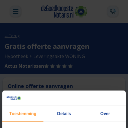
← Terug
Gratis offerte aanvragen
Hypotheek + Leveringsakte WONING
Actus Notarissen
Online offerte aanvragen
Deze notaris biedt momenteel niet de mogelijkheid online
een offerte aan te vragen.
Toestemming
Details
Over
Vergelijk en bespaar
1