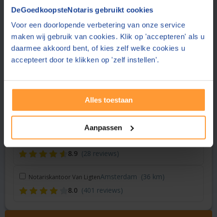
Vraag een offerte aan bij een andere notaris in de buurt
DeGoedkoopsteNotaris gebruikt cookies
Voor een doorlopende verbetering van onze service
Heemskerk
(19 km)
Notariskantoor Lautenbach
maken wij gebruik van cookies. Klik op 'accepteren' als u
8.3
(764 reviews)
daarmee akkoord bent, of kies zelf welke cookies u
accepteert door te klikken op 'zelf instellen'.
Assendelft
(20 km)
Notariskantoor Ten Brinke
9.1
(30 reviews)
Alles toestaan
IJmuiden
(28 km)
Roeda Netwerk Notarissen
8.8
(25 reviews)
Aanpassen
Amsterdam
(35 km)
Dudok van Heel Notariaat
8.9
(28 reviews)
Amsterdam
(36 km)
Notariskantoor Van Ligten
8.0
(401 reviews)