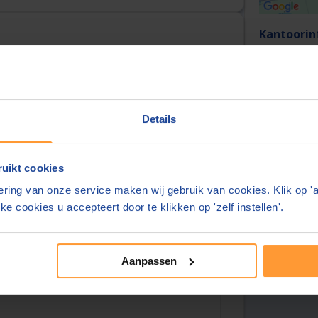
Kantoorin
Adres:
urt
 km)
Details
Over deze
uikt cookies
Overzicht
ring van onze service maken wij gebruik van cookies. Klik op '
Tarieven
ke cookies u accepteert door te klikken op 'zelf instellen'.
Reviews
Aanpassen