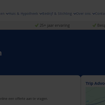
ken
Huis & Hypotheek
Bedrijf & Stichting
Over ons
Conta
25+ jaar ervaring
Besp
n
Trip Advo
line een offerte aan te vragen.