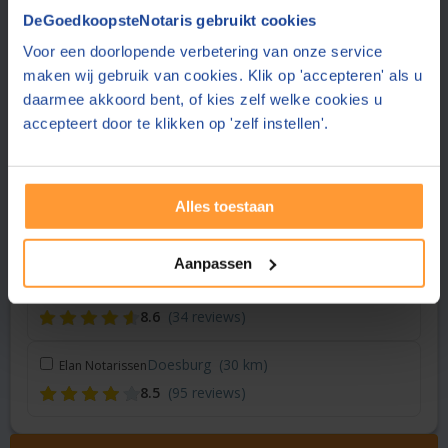
Vraag een offerte aan bij een andere notaris in de buurt
DeGoedkoopsteNotaris gebruikt cookies
Voor een doorlopende verbetering van onze service
Malden
(6 km)
Van Eldik & Van Eldik Notarissen
maken wij gebruik van cookies. Klik op 'accepteren' als u
8.5
(250 reviews)
daarmee akkoord bent, of kies zelf welke cookies u
accepteert door te klikken op 'zelf instellen'.
Wijchen
(14 km)
Notariskantoor van Hövell
9.1
(76 reviews)
Alles toestaan
Arnhem
(23 km)
026 Notariaat
8.9
(202 reviews)
Aanpassen
Wageningen
(28 km)
Smit & Moormann Notariaat
8.6
(34 reviews)
Doesburg
(30 km)
Elan Notarissen
8.5
(95 reviews)