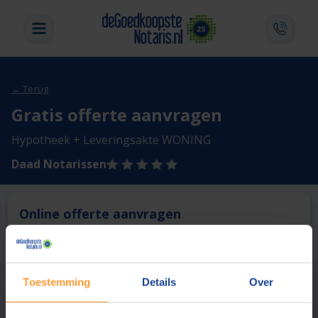
← Terug
Gratis offerte aanvragen
Hypotheek + Leveringsakte WONING
Daad Notarissen
Online offerte aanvragen
Deze notaris biedt momenteel niet de mogelijkheid online
een offerte aan te vragen.
Toestemming
Details
Over
Vergelijk en bespaar
1