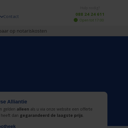
Hulp nodig?
088 24 24 611
Contact
Open tot 17:00
aar op notariskosten
e Alliantie
en gelden
alleen
als u via onze website een offerte
 heeft dan
gegarandeerd de laagste prijs
.
potheek