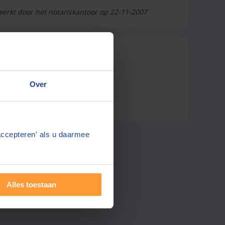
werkt door het notariskantoor op 22-11-2007
 notaris
Over
accepteren' als u daarmee
Alles toestaan