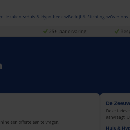
miliezaken
Huis & Hypotheek
Bedrijf & Stichting
Over ons
25+ jaar ervaring
Besp
n
De Zeeuws
Deze tariev
aanvraagt. U
line een offerte aan te vragen.
Huis & Hy