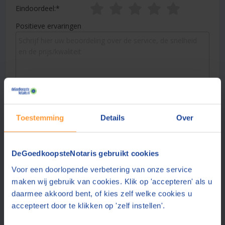
Eindoordeel:
Positieve ervaringen
Verbeterpunten
Toestemming
Details
Over
DeGoedkoopsteNotaris gebruikt cookies
Voor een doorlopende verbetering van onze service
Naam:
maken wij gebruik van cookies. Klik op 'accepteren' als u
daarmee akkoord bent, of kies zelf welke cookies u
accepteert door te klikken op 'zelf instellen'.
Plaats: