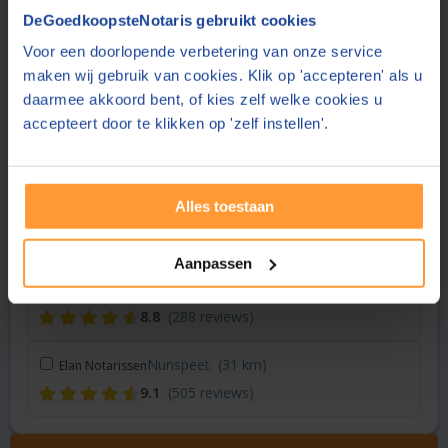
Vraag een offerte aan bij een andere notaris in de buurt
DeGoedkoopsteNotaris gebruikt cookies
Voor een doorlopende verbetering van onze service
Kampen
(11 km)
Notariskantoor Beens
maken wij gebruik van cookies. Klik op 'accepteren' als u
8.7
(3 reviews)
daarmee akkoord bent, of kies zelf welke cookies u
accepteert door te klikken op 'zelf instellen'.
Zwolle
(14 km)
Hoekstra & Partners Notarissen
8.8
(283 reviews)
Alles toestaan
Dronten
(24 km)
Flevium Notariaat
8.8
(288 reviews)
Aanpassen
Dronten
(24 km)
DeNotarisvooru
8.8
(288 reviews)
Nunspeet
(31 km)
Elan Notarissen
9.1
(505 reviews)