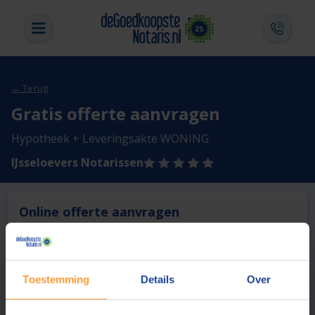
← Terug
Gratis offerte aanvragen
Hypotheek + Leveringsakte WONING
IJsseloevers Notarissen
Online offerte aanvragen
Deze notaris biedt momenteel niet de mogelijkheid online
een offerte aan te vragen.
Toestemming
Details
Over
Vergelijk en bespaar
1