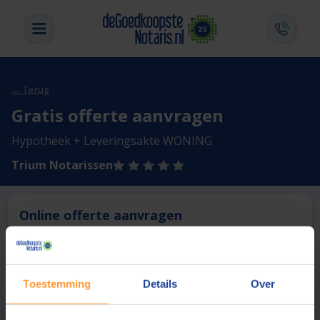
← Terug
Gratis offerte aanvragen
Hypotheek + Leveringsakte WONING
Trium Notarissen
Online offerte aanvragen
Deze notaris biedt momenteel niet de mogelijkheid online
een offerte aan te vragen.
Toestemming
Details
Over
Vergelijk en bespaar
1