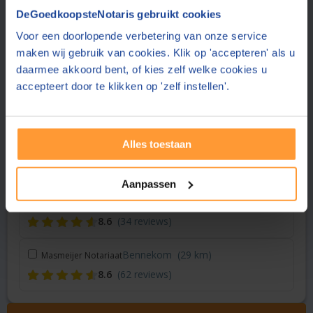
Vraag een offerte aan bij een andere notaris in de buurt
DeGoedkoopsteNotaris gebruikt cookies
Voor een doorlopende verbetering van onze service
Den Bosch
(23 km)
Huijbregts Notarissen
maken wij gebruik van cookies. Klik op 'accepteren' als u
8.6
(39 reviews)
daarmee akkoord bent, of kies zelf welke cookies u
accepteert door te klikken op 'zelf instellen'.
Utrecht
(25 km)
Hoekstra & Partners Notarissen
8.8
(174 reviews)
Alles toestaan
Utrecht
(25 km)
Duo Notariaat
9.2
(138 reviews)
Aanpassen
Wageningen
(28 km)
Smit & Moormann Notariaat
8.6
(34 reviews)
Bennekom
(29 km)
Masmeijer Notariaat
8.6
(62 reviews)