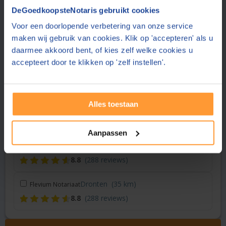
Vraag een offerte aan bij een andere notaris in de buurt
DeGoedkoopsteNotaris gebruikt cookies
Voor een doorlopende verbetering van onze service
Wieringerwerf
(24 km)
Welkers Notarissen
maken wij gebruik van cookies. Klik op 'accepteren' als u
(geen reviews)
daarmee akkoord bent, of kies zelf welke cookies u
accepteert door te klikken op 'zelf instellen'.
Lelystad
(26 km)
Midden Nederland Notariaat
8.9
(62 reviews)
Alles toestaan
Wieringerwaard
(31 km)
Notariskantoor Baalman
7.8
(4 reviews)
Aanpassen
Dronten
(35 km)
DeNotarisvooru
8.8
(288 reviews)
Dronten
(35 km)
Flevium Notariaat
8.8
(288 reviews)