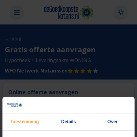
← Terug
Gratis offerte aanvragen
Hypotheek + Leveringsakte WONING
WFO Netwerk Notarissen
Online offerte aanvragen
Deze notaris biedt momenteel niet de mogelijkheid online
een offerte aan te vragen.
Toestemming
Details
Over
Vergelijk en bespaar
1