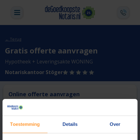
← Terug
Gratis offerte aanvragen
Hypotheek + Leveringsakte WONING
Notariskantoor Stöger
Online offerte aanvragen
Deze notaris biedt momenteel niet de mogelijkheid online
een offerte aan te vragen.
Toestemming
Details
Over
Vergelijk en bespaar
1