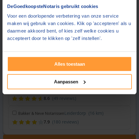
Vraag een offerte aan bij een andere notaris in de buurt
DeGoedkoopsteNotaris gebruikt cookies
Voor een doorlopende verbetering van onze service
Den Haag
(3 km)
Notariskantoor Adegeest
maken wij gebruik van cookies. Klik op 'accepteren' als u
8.9
(151 reviews)
daarmee akkoord bent, of kies zelf welke cookies u
accepteert door te klikken op 'zelf instellen'.
Den Haag
(3 km)
Notariaat Statenhaghe
9.1
(239 reviews)
Alles toestaan
Delft
(10 km)
Notariskantoor Zuijdgeest
8.3
(79 reviews)
Aanpassen
Naaldwijk
(13 km)
Raak Notarissen
8.6
(49 reviews)
Leiderdorp
(16 km)
Bakker & Neve Notarissen
7.9
(180 reviews)