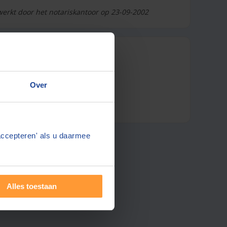
werkt door het notariskantoor op 23-09-2002
 notaris
Over
accepteren' als u daarmee
Alles toestaan