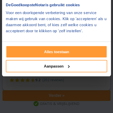
Vraag een offerte aan bij een andere notaris in de buurt
DeGoedkoopsteNotaris gebruikt cookies
Voor een doorlopende verbetering van onze service
Heerenveen
(15 km)
Mulder Notaris
maken wij gebruik van cookies. Klik op 'accepteren' als u
9.0
(105 reviews)
daarmee akkoord bent, of kies zelf welke cookies u
accepteert door te klikken op 'zelf instellen'.
Sneek
(28 km)
Elan Notarissen
8.7
(166 reviews)
Alles toestaan
Sneek
(28 km)
Rientjes Notariaat
9.1
(9 reviews)
Aanpassen
Groningen
(37 km)
Lambeck Scheepstra notarissen
9.2
(202 reviews)
Verder »
GRATIS & VRIJBLIJVEND