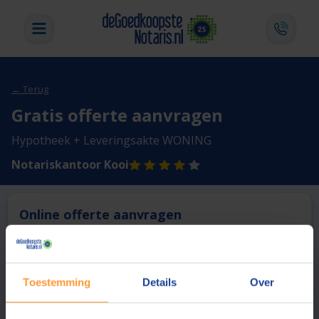
← Terug
Gratis offerte aanvragen
Hypotheek + Leveringsakte WONING
Notariskantoor Kooi
Online offerte aanvragen
Deze notaris biedt momenteel niet de mogelijkheid online
een offerte aan te vragen.
Toestemming
Details
Over
Vergelijk en bespaar
1