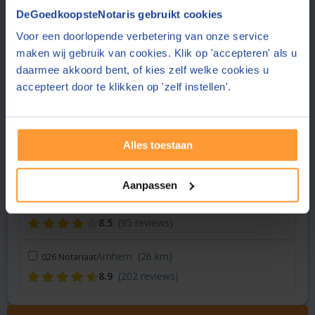
Vraag een offerte aan bij een andere notaris in de buurt
DeGoedkoopsteNotaris gebruikt cookies
Voor een doorlopende verbetering van onze service
Apeldoorn
(< 1 km)
Tesink van Dooren Notaris
maken wij gebruik van cookies. Klik op 'accepteren' als u
8.5
(176 reviews)
daarmee akkoord bent, of kies zelf welke cookies u
accepteert door te klikken op 'zelf instellen'.
Vaassen
(8 km)
Notariaat Ridderhof & Stelwagen
9.0
(869 reviews)
Alles toestaan
Nunspeet
(22 km)
Elan Notarissen
9.1
(505 reviews)
Aanpassen
Doesburg
(25 km)
Elan Notarissen
8.5
(95 reviews)
Arnhem
(26 km)
026 Notariaat
8.9
(202 reviews)