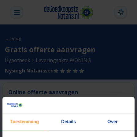
← Terug
Gratis offerte aanvragen
Hypotheek + Leveringsakte WONING
Nysingh Notarissen
Online offerte aanvragen
Deze notaris biedt momenteel niet de mogelijkheid online
een offerte aan te vragen.
Toestemming
Details
Over
Vergelijk en bespaar
1