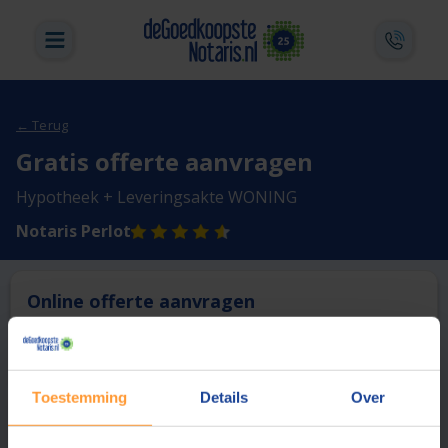
← Terug
Gratis offerte aanvragen
Hypotheek + Leveringsakte WONING
Notaris Perlot
Online offerte aanvragen
Deze notaris biedt momenteel niet de mogelijkheid online
een offerte aan te vragen.
Toestemming
Details
Over
Vergelijk en bespaar
1