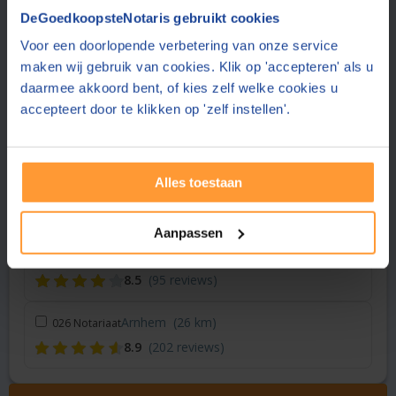
Vraag een offerte aan bij een andere notaris in de buurt
DeGoedkoopsteNotaris gebruikt cookies
Voor een doorlopende verbetering van onze service
Apeldoorn
(< 1 km)
Tesink van Dooren Notaris
maken wij gebruik van cookies. Klik op 'accepteren' als u
8.5
(176 reviews)
daarmee akkoord bent, of kies zelf welke cookies u
accepteert door te klikken op 'zelf instellen'.
Vaassen
(8 km)
Notariaat Ridderhof & Stelwagen
9.0
(869 reviews)
Alles toestaan
Nunspeet
(22 km)
Elan Notarissen
9.1
(505 reviews)
Aanpassen
Doesburg
(25 km)
Elan Notarissen
8.5
(95 reviews)
Arnhem
(26 km)
026 Notariaat
8.9
(202 reviews)